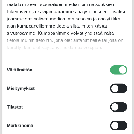
räätälöimiseen, sosiaalisen median ominaisuuksien
tukemiseen ja kävijämäärämme analysoimiseen. Lisäksi
Yksi esimerkki Tarkkalan vastuullisesta
jaamme sosiaalisen median, mainosalan ja analytiikka-
esimerkillisestä toiminnasta on joulukuulta
alan kumppaneillemme tietoja siitä, miten käytät
2024. Eräänä joulukuisena iltana LFS:n tontilla
sivustoamme. Kumppanimme voivat yhdistää näitä
kuormaa lastaamassa ollut Tarkkalan
tietoja muihin tietoihin, joita olet antanut heille tai joita on
kuljettaja haistoi satamassa jotain erikoista ja
kerätty, kun olet käyttänyt heidän palvelujaan.
lähti tekemään pienen tarkastuskierroksen.
Kävi ilmi, että yhdessä sataman halleista oli
Suostumuksen
syttynyt tulipalo. Kuljettaja hälytti paikalle
Välttämätön
valinta
palokunnan ja ilmoitti asiasta LFS:n
henkilökunnalle. Kuljettajan esimerkillisen
Mieltymykset
toiminnan ansiosta vältyttiin suuremmilta
vahingoilta.
Tilastot
“Hallista paloi 400 neliömetriä, mutta sitä olisi
voinut palaa yli 4000 neliötä ilman Tarkkalan
Markkinointi
kuljettajan valppautta. Meillä on iso