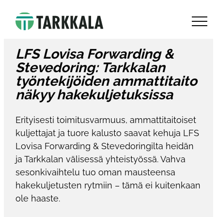
Siirry
suoraan
Tarkkala Oy
sisältöön
Referenssit
LFS Lovisa Forwarding &
Stevedoring: Tarkkalan
työntekijöiden ammattitaito
näkyy hakekuljetuksissa
Erityisesti toimitusvarmuus, ammattitaitoiset
kuljettajat ja tuore kalusto saavat kehuja LFS
Lovisa Forwarding & Stevedoringilta heidän
ja Tarkkalan välisessä yhteistyössä. Vahva
sesonkivaihtelu tuo oman mausteensa
hakekuljetusten rytmiin – tämä ei kuitenkaan
ole haaste.