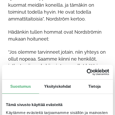
kuormat meidän koneilla, ja tämäkin on
toiminut todella hyvin. He ovat todella
ammattitaitoisia”, Nordström kertoo.
Hädänkin tullen hommat ovat Nordströmin
mukaan hoituneet:
“Jos olemme tarvinneet jotain, niin yhteys on
ollut nopeaa. Saamme kiinni ne henkilöt,
jotka tarvii saada kiinni. Jos on ollut hätä ja
olemme pyytäneet apua, niin aina on
onnistunut.”
Suostumus
Yksityiskohdat
Tietoja
Tarkkalan kuljettaja pelasti
ison vahingon LFS:n
Tämä sivusto käyttää evästeitä
satamassa
Käytämme evästeitä tarjoamamme sisällön ja mainosten