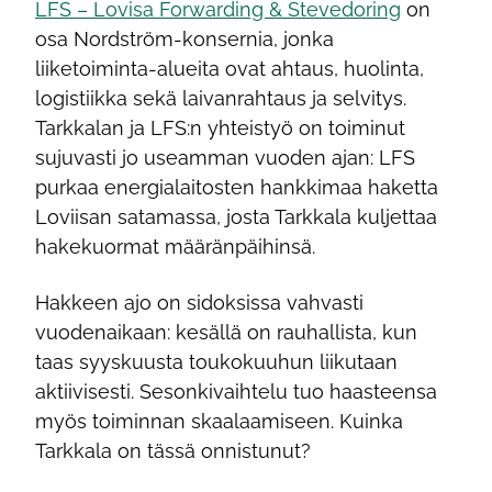
LFS – Lovisa Forwarding & Stevedoring
on
osa Nordström-konsernia, jonka
liiketoiminta-alueita ovat ahtaus, huolinta,
logistiikka sekä laivanrahtaus ja selvitys.
Tarkkalan ja LFS:n yhteistyö on toiminut
sujuvasti jo useamman vuoden ajan: LFS
purkaa energialaitosten hankkimaa haketta
Loviisan satamassa, josta Tarkkala kuljettaa
hakekuormat määränpäihinsä.
Hakkeen ajo on sidoksissa vahvasti
vuodenaikaan: kesällä on rauhallista, kun
taas syyskuusta toukokuuhun liikutaan
aktiivisesti. Sesonkivaihtelu tuo haasteensa
myös toiminnan skaalaamiseen. Kuinka
Tarkkala on tässä onnistunut?