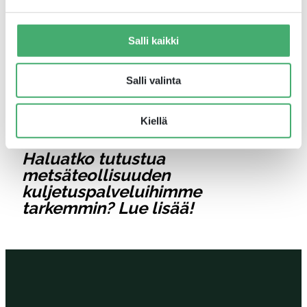
kiitollisuus tätä kuskia kohtaan. Tästä näkee,
että Tarkkalan kuljettajat todella
Salli kaikki
omistautuvat työllensä”, Nordström kiittelee.
Salli valinta
Tutustu LFS Lovisa Forwarding &
Stevedoringiin
Kiellä
Haluatko tutustua
metsäteollisuuden
kuljetuspalveluihimme
tarkemmin?
Lue lisää!